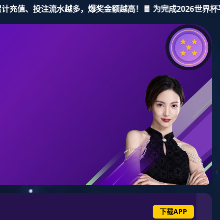
于设计、加工与制造精密五金冲压模具及其零件等。
咨询服务热线
连接智慧生活
网站NG娱乐
关
官方平台
CL
荣
形