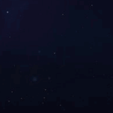
NG娱乐
联
备品加工
公司动态
联系
开发
行业资讯
开发
常见问题
生产
生产
-NG大舞台,NG官方平台 技术支持： 备案号：【】 【
网站地图
】