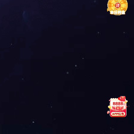
扫
一
扫
添
加
微
微信同号）
信